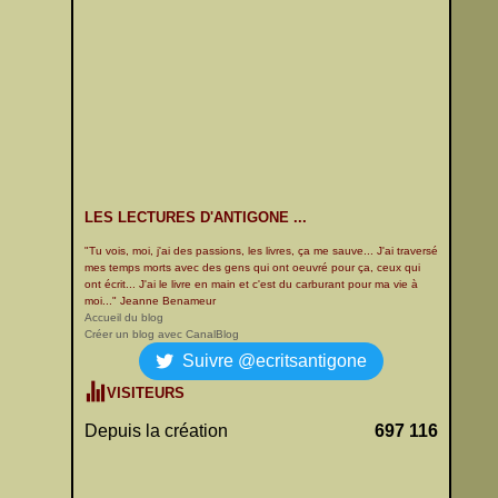
LES LECTURES D'ANTIGONE ...
"Tu vois, moi, j'ai des passions, les livres, ça me sauve... J'ai traversé
mes temps morts avec des gens qui ont oeuvré pour ça, ceux qui
ont écrit... J'ai le livre en main et c'est du carburant pour ma vie à
moi..." Jeanne Benameur
Accueil du blog
Créer un blog avec CanalBlog
Suivre @ecritsantigone
VISITEURS
Depuis la création
697 116