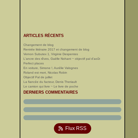
ARTICLES RÉCENTS
Changement de blog
Rentrée littéraire 2017 et changement de blog
Vernon Subutex 1, Virginie Despentes
L'ancre des rêves, Gaëlle Nohant ~ objectif pal d'août
Perfect places
En voiture, Simone !, Aurélie Valognes
Roland est mort, Nicolas Robin
Objectif Pal de juillet
La fiancée du facteur, Denis Theriault
Le camion qui livre ~ Le livre de poche
DERNIERS COMMENTAIRES
Flux RSS