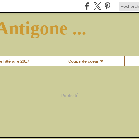
Antigone ...
e littéraire 2017
Coups de coeur ❤
Publicité