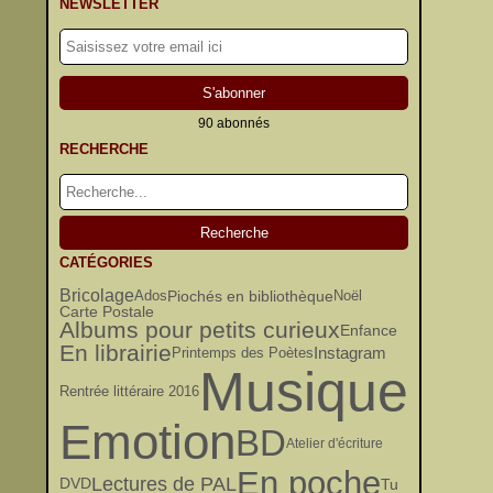
NEWSLETTER
90 abonnés
RECHERCHE
CATÉGORIES
Bricolage
Piochés en bibliothèque
Ados
Noël
Carte Postale
Albums pour petits curieux
Enfance
En librairie
Instagram
Printemps des Poètes
Musique
Rentrée littéraire 2016
Emotion
BD
Atelier d'écriture
En poche
Lectures de PAL
Tu
DVD