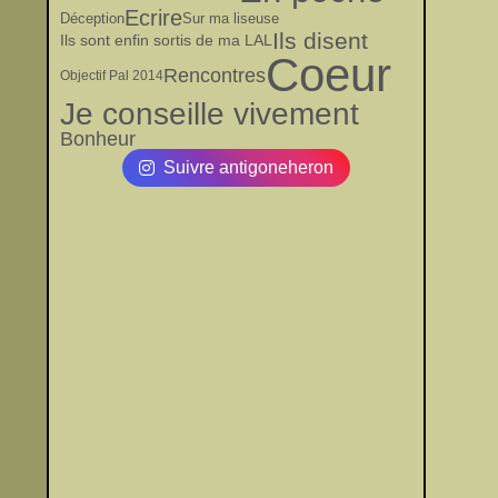
Ecrire
Déception
Sur ma liseuse
Ils disent
Ils sont enfin sortis de ma LAL
Coeur
Rencontres
Objectif Pal 2014
Je conseille vivement
Bonheur
Suivre antigoneheron