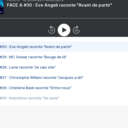
FACE A #30 : Eve Angeli raconte "Avant de partir"
#30 : Eve Angeli raconte "Avant de partir"
#29 : MC Solaar raconte "Bouge de là"
28 : Lorie raconte "Je vais vite"
#27 : Christophe Willem raconte "Jacques a dit"
#26 : Chimène Badi raconte "Entre nous"
#25 : Indochine raconte "3e sexe"
#24 : Zaho raconte "C'est chelou"
#23 : Patrick Bruel raconte "Au café des délices"