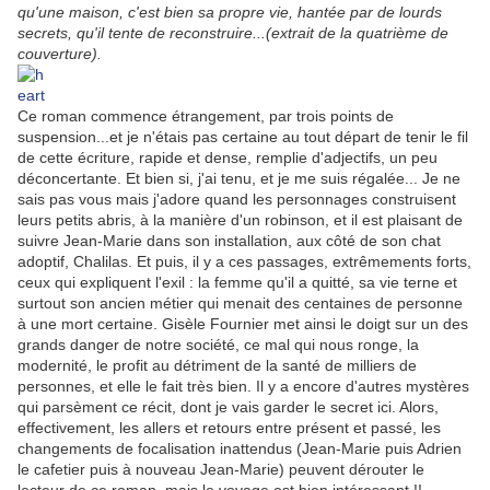
qu'une maison, c'est bien sa propre vie, hantée par de lourds
secrets, qu'il tente de reconstruire...(extrait de la quatrième de
couverture).
Ce roman commence étrangement, par trois points de
suspension...et je n'étais pas certaine au tout départ de tenir le fil
de cette écriture, rapide et dense, remplie d'adjectifs, un peu
déconcertante. Et bien si, j'ai tenu, et je me suis régalée... Je ne
sais pas vous mais j'adore quand les personnages construisent
leurs petits abris, à la manière d'un robinson, et il est plaisant de
suivre Jean-Marie dans son installation, aux côté de son chat
adoptif, Chalilas. Et puis, il y a ces passages, extrêmements forts,
ceux qui expliquent l'exil : la femme qu'il a quitté, sa vie terne et
surtout son ancien métier qui menait des centaines de personne
à une mort certaine. Gisèle Fournier met ainsi le doigt sur un des
grands danger de notre société, ce mal qui nous ronge, la
modernité, le profit au détriment de la santé de milliers de
personnes, et elle le fait très bien. Il y a encore d'autres mystères
qui parsèment ce récit, dont je vais garder le secret ici. Alors,
effectivement, les allers et retours entre présent et passé, les
changements de focalisation inattendus (Jean-Marie puis Adrien
le cafetier puis à nouveau Jean-Marie) peuvent dérouter le