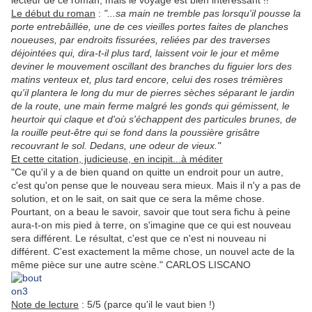
lecteur de ce roman, mais le voyage est bien intéressant !!
Le début du roman
:
"...sa main ne tremble pas lorsqu'il pousse la
porte entrebâillée, une de ces vieilles portes faites de planches
noueuses, par endroits fissurées, reliées par des traverses
déjointées qui, dira-t-il plus tard, laissent voir le jour et même
deviner le mouvement oscillant des branches du figuier lors des
matins venteux et, plus tard encore, celui des roses trémières
qu'il plantera le long du mur de pierres sèches séparant le jardin
de la route, une main ferme malgré les gonds qui gémissent, le
heurtoir qui claque et d'où s'échappent des particules brunes, de
la rouille peut-être qui se fond dans la poussière grisâtre
recouvrant le sol. Dedans, une odeur de vieux."
Et cette citation, judicieuse, en incipit...à méditer
"Ce qu'il y a de bien quand on quitte un endroit pour un autre,
c'est qu'on pense que le nouveau sera mieux. Mais il n'y a pas de
solution, et on le sait, on sait que ce sera la même chose.
Pourtant, on a beau le savoir, savoir que tout sera fichu à peine
aura-t-on mis pied à terre, on s'imagine que ce qui est nouveau
sera différent. Le résultat, c'est que ce n'est ni nouveau ni
différent. C'est exactement la même chose, un nouvel acte de la
même pièce sur une autre scène." CARLOS LISCANO
Note de lecture
: 5/5 (parce qu'il le vaut bien !)