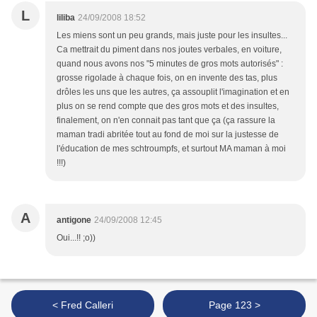
L
liliba
24/09/2008 18:52
Les miens sont un peu grands, mais juste pour les insultes...
Ca mettrait du piment dans nos joutes verbales, en voiture,
quand nous avons nos "5 minutes de gros mots autorisés" :
grosse rigolade à chaque fois, on en invente des tas, plus
drôles les uns que les autres, ça assouplit l'imagination et en
plus on se rend compte que des gros mots et des insultes,
finalement, on n'en connait pas tant que ça (ça rassure la
maman tradi abritée tout au fond de moi sur la justesse de
l'éducation de mes schtroumpfs, et surtout MA maman à moi
!!!)
A
antigone
24/09/2008 12:45
Oui...!! ;o))
< Fred Calleri
Page 123 >