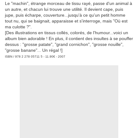
Le "machin", étrange morceau de tissu rayé, passe d'un animal à
un autre, et chacun lui trouve une utilité. Il devient cape, puis
jupe, puis écharpe, couverture...jusqu'à ce qu'un petit homme
tout nu, qui se baignait, apparaisse et s'interroge, mais "Où est
ma culotte ?".
[Des illustrations en tissus collés, colorés, de l'humour...voici un
album bien adorable ! En plus, il contient des insultes à se pouffer
dessus : "grosse patate", "grand cornichon", "grosse nouille",
"grosse banane"... Un régal !]
ISBN / 978 2 278 05711 5 - 11.90€ - 2007