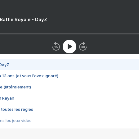
 Battle Royale - DayZ
 DayZ
 a 13 ans (et vous l'avez ignoré)
e (littéralement)
im Rayan
 toutes les règles
s les jeux vidéo
us choquant de Rockstar ? - Le scandale BULLY