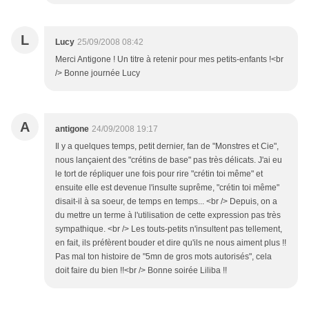
L
Lucy
25/09/2008 08:42
Merci Antigone ! Un titre à retenir pour mes petits-enfants !<br
/> Bonne journée Lucy
A
antigone
24/09/2008 19:17
Il y a quelques temps, petit dernier, fan de "Monstres et Cie",
nous lançaient des "crétins de base" pas très délicats. J'ai eu
le tort de répliquer une fois pour rire "crétin toi même" et
ensuite elle est devenue l'insulte suprême, "crétin toi même"
disait-il à sa soeur, de temps en temps... <br /> Depuis, on a
du mettre un terme à l'utilisation de cette expression pas très
sympathique. <br /> Les touts-petits n'insultent pas tellement,
en fait, ils préfèrent bouder et dire qu'ils ne nous aiment plus !!
Pas mal ton histoire de "5mn de gros mots autorisés", cela
doit faire du bien !!<br /> Bonne soirée Liliba !!