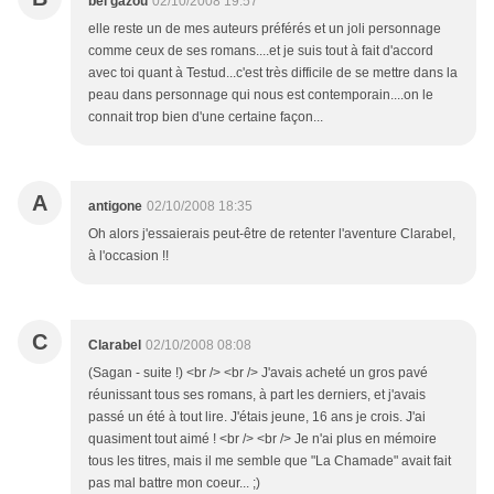
bel gazou
02/10/2008 19:57
elle reste un de mes auteurs préférés et un joli personnage
comme ceux de ses romans....et je suis tout à fait d'accord
avec toi quant à Testud...c'est très difficile de se mettre dans la
peau dans personnage qui nous est contemporain....on le
connait trop bien d'une certaine façon...
A
antigone
02/10/2008 18:35
Oh alors j'essaierais peut-être de retenter l'aventure Clarabel,
à l'occasion !!
C
Clarabel
02/10/2008 08:08
(Sagan - suite !) <br /> <br /> J'avais acheté un gros pavé
réunissant tous ses romans, à part les derniers, et j'avais
passé un été à tout lire. J'étais jeune, 16 ans je crois. J'ai
quasiment tout aimé ! <br /> <br /> Je n'ai plus en mémoire
tous les titres, mais il me semble que "La Chamade" avait fait
pas mal battre mon coeur... ;)