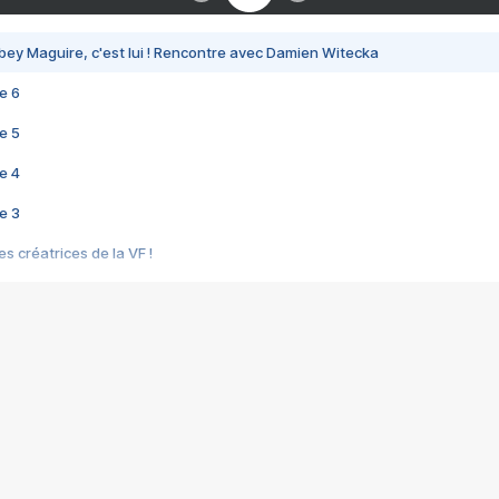
bey Maguire, c'est lui ! Rencontre avec Damien Witecka
e 6
e 5
e 4
e 3
s créatrices de la VF !
e 2
e 1
e Mektoub My Love arrive enfin ! Rencontre avec Shaïn Boumedine et Sal
i : après Toni en famille
elle réalise le bouleversant Dites lui que je l'aime
ais ! Rencontre autour de Vie privée de Rebecca Zlotowski