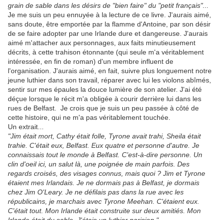
grain de sable dans les désirs de "bien faire" du "petit français"...
Je me suis un peu ennuyée à la lecture de ce livre. J'aurais aimé,
sans doute, être emportée par la flamme d'Antoine, par son désir
de se faire adopter par une Irlande dure et dangereuse. J'aurais
aimé m'attacher aux personnages, aux faits minutieusement
décrits, à cette trahison étonnante (qui seule m'a véritablement
intéressée, en fin de roman) d'un membre influent de
l'organisation. J'aurais aimé, en fait, suivre plus longuement notre
jeune luthier dans son travail, réparer avec lui les violons abîmés,
sentir sur mes épaules la douce lumière de son atelier. J'ai été
déçue lorsque le récit m'a obligée à courir derrière lui dans les
rues de Belfast. Je crois que je suis un peu passée à côté de
cette histoire, qui ne m'a pas véritablement touchée.
Un extrait...
"Jim était mort, Cathy était folle, Tyrone avait trahi, Sheila était
trahie. C'était eux, Belfast. Eux quatre et personne d'autre. Je
connais
sais tout le monde à Belfast. C'est-à-dire personne. Un
clin d'oeil ici, un salut là, une poignée de main parfois. Des
regards croisés, des visages connus, mais quoi ? Jim et Tyrone
étaient mes Irlandais. Je ne dormais pas à Belfast, je dormais
chez Jim O'Leary. Je ne défilais pas dans la rue avec les
républicains, je marchais avec Tyrone Meehan. C'étaient eux.
C'était tout. Mon Irlande était construite sur deux amitiés. Mon