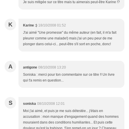
Je suis mitigée sur ce titre mais tu aimerais peut-être Karine !?
K
Karine :)
18/10/2008 01:52
J'ai aimé "Une promesse" du même auteur (en fait, il m'a fait
pleurer comme une malade!) mais j'ai un peu peur de me
plonger dans celui-ci... peut-être s'il sort en poche, donc!
A
antigone
08/10/2008 13:20
Soniska : merci pour ton commentaire sur ce titre !! Un livre
qui t'a remis en question...
S
soniska
08/10/2008 12:01
Moi j'ai aimé, et puis je me suis détestée... j'étais en
accusation : mon manque d'engagement quand des hommes
mouraient dans des conditions humiliantes... Et puis cette
douleur qu'est la trahison. S'en remet-on un jour ? Chapeau,