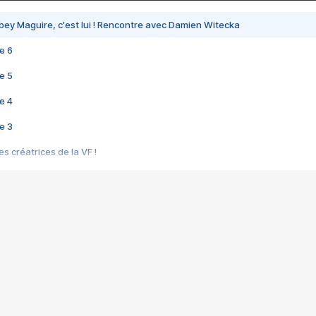
bey Maguire, c'est lui ! Rencontre avec Damien Witecka
e 6
e 5
e 4
e 3
s créatrices de la VF !
e 2
e 1
e Mektoub My Love arrive enfin ! Rencontre avec Shaïn Boumedine et Sal
i : après Toni en famille
elle réalise le bouleversant Dites lui que je l'aime
ais ! Rencontre autour de Vie privée de Rebecca Zlotowski