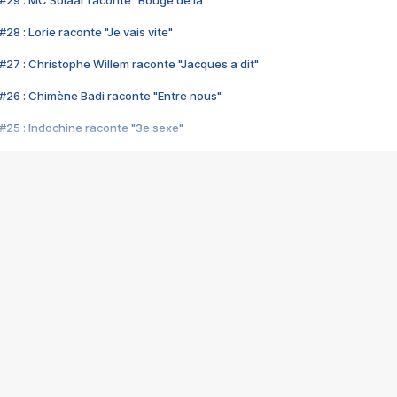
#29 : MC Solaar raconte "Bouge de là"
28 : Lorie raconte "Je vais vite"
#27 : Christophe Willem raconte "Jacques a dit"
#26 : Chimène Badi raconte "Entre nous"
#25 : Indochine raconte "3e sexe"
#24 : Zaho raconte "C'est chelou"
#23 : Patrick Bruel raconte "Au café des délices"
#22 : Kyo raconte "Le chemin"
#21 : Nolwenn Leroy raconte "Cassé"
#20 : Patrick Hernandez raconte "Born to be alive"
#19 : Lorie raconte "Près de moi"
#18 : Michael Jones raconte "A nos actes manqués" (avec Jean-Jacque
#17 : Khaled raconte "Aïcha"