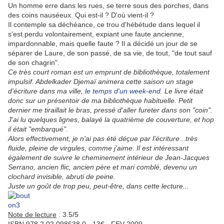
Un homme erre dans les rues, se terre sous des porches, dans
des coins nauséeux. Qui est-il ? D'où vient-il ?
Il contemple sa déchéance, ce trou d'hébétude dans lequel il
s'est perdu volontairement, expiant une faute ancienne,
impardonnable, mais quelle faute ? Il a décidé un jour de se
séparer de Laure, de son passé, de sa vie, de tout, "de tout sauf
de son chagrin".
Ce très court roman est un emprunt de bibliothèque, totalement
impulsif. Abdelkader Djemaï animera cette saison un stage
d'écriture dans ma ville,
le temps d'un week-end
. Le livre était
donc sur un présentoir de ma bibliothèque habituelle. Petit
dernier me tiraillait le bras, pressé d'aller fureter dans son "coin".
J'ai lu quelques lignes, balayé la quatrième de couverture, et hop
il était "embarqué".
Alors effectivement, je n'ai pas été déçue par l'écriture...très
fluide, pleine de virgules, comme j'aime. Il est intéressant
également de suivre le cheminement intérieur de Jean-Jacques
Serrano, ancien flic, ancien père et mari comblé, devenu un
clochard invisible, abruti de peine.
Juste un goût de trop peu, peut-être, dans cette lecture...
Note de lecture
: 3.5/5