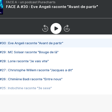
FACE A - un podcast Purecharts
FACE A #30 : Eve Angeli raconte "Avant de partir"
#30 : Eve Angeli raconte "Avant de partir"
#29 : MC Solaar raconte "Bouge de là"
28 : Lorie raconte "Je vais vite"
#27 : Christophe Willem raconte "Jacques a dit"
#26 : Chimène Badi raconte "Entre nous"
#25 : Indochine raconte "3e sexe"
#24 : Zaho raconte "C'est chelou"
#23 : Patrick Bruel raconte "Au café des délices"