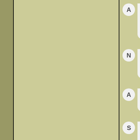
A
N
A
S