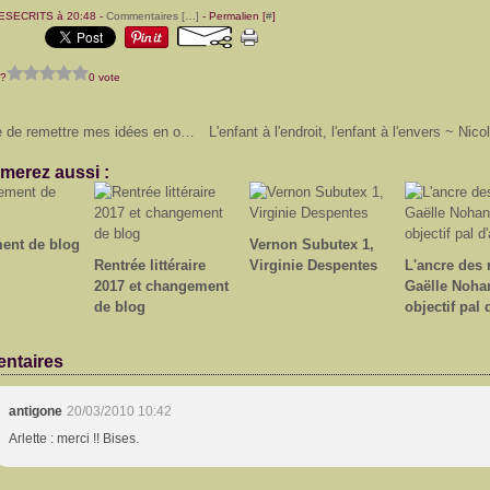
LESECRITS à 20:48 -
Commentaires [
…
]
- Permalien [
#
]
 ?
0 vote
Histoire de remettre mes idées en ordre...
merez aussi :
ent de blog
Vernon Subutex 1,
Rentrée littéraire
Virginie Despentes
L'ancre des 
2017 et changement
Gaëlle Noha
de blog
objectif pal 
ntaires
antigone
20/03/2010 10:42
Arlette : merci !! Bises.