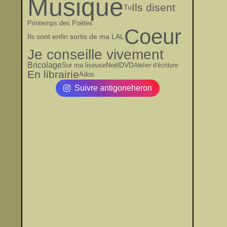
Musique
Ils disent
Tu
Printemps des Poètes
Coeur
Ils sont enfin sortis de ma LAL
Je conseille vivement
Bricolage
DVD
Sur ma liseuse
Noël
Atelier d'écriture
En librairie
Ados
Suivre antigoneheron