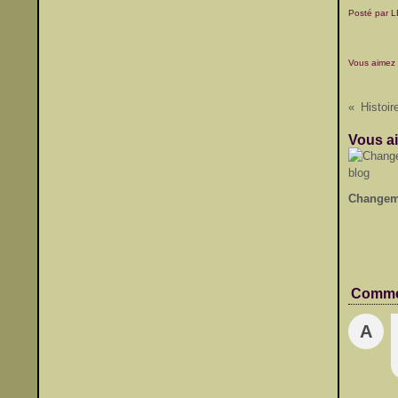
Posté par 
Vous aimez
Vous ai
Changem
Comme
A