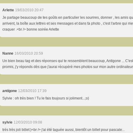
Arlette
19/03/2010 20:47
Je partage beaucoup de tes goûts en particulier les sourires, donner , les amis qu
arrivent, la boîte aux lettres et ses messages et dans ta photo , c'est l'arbre qui me 
craquer .<br /> bonne soirée Arlette
Nanne
16/03/2010 20:59
Un bien beau tag et des réponses qui te ressemblent beaucoup, Antigone ... C'es
promis, j'y réponds dès que j'aurai récupéré mes photos sur mon autre ordinateur
antigone
12/03/2010 17:39
Sylvie : oh très bien ! Tu le fais toujours si joliment...;o)
sylvie
12/03/2010 09:08
très très joli billet:)<br /> j'ai été taguée aussi, bientôt un billet pour pascale...