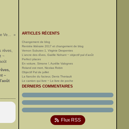
ARTICLES RÉCENTS
L'enfant à l'endroit, l'enfant à l'envers ~ Nicole Versailles
Changement de blog
Rentrée littéraire 2017 et changement de blog
Vernon Subutex 1, Virginie Despentes
L'ancre des rêves, Gaëlle Nohant ~ objectif pal d'août
Perfect places
En voiture, Simone !, Aurélie Valognes
Roland est mort, Nicolas Robin
rêves,
Objectif Pal de juillet
nt ~
La fiancée du facteur, Denis Theriault
d'août
Le camion qui livre ~ Le livre de poche
DERNIERS COMMENTAIRES
Flux RSS