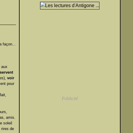
 façon...
s aux
 servent
nes),
voir
ent pour
ait,
Publicité
ours,
pas, amis.
e soleil
 rires de