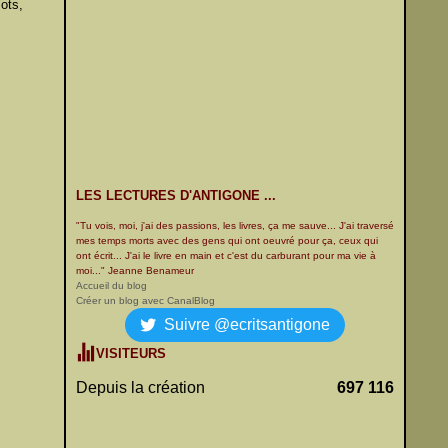
mots,
LES LECTURES D'ANTIGONE ...
"Tu vois, moi, j'ai des passions, les livres, ça me sauve... J'ai traversé
mes temps morts avec des gens qui ont oeuvré pour ça, ceux qui
ont écrit... J'ai le livre en main et c'est du carburant pour ma vie à
moi..." Jeanne Benameur
Accueil du blog
Créer un blog avec CanalBlog
Suivre @ecritsantigone
VISITEURS
Depuis la création
697 116