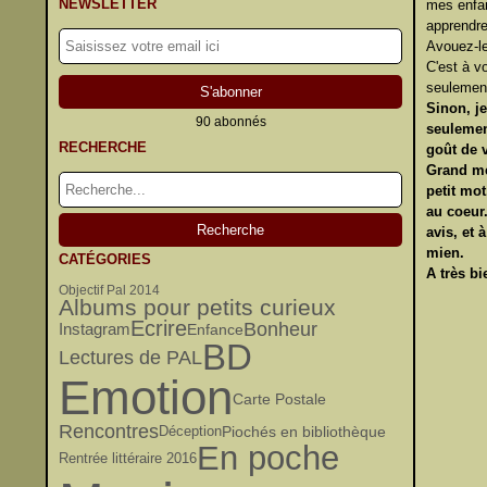
NEWSLETTER
mes enfan
apprendre
Avouez-le
C'est à vo
seulement
Sinon, j
90 abonnés
seulement
RECHERCHE
goût de v
Grand mer
petit mot
au coeur.
avis, et
mien.
CATÉGORIES
A très bie
Objectif Pal 2014
Albums pour petits curieux
Ecrire
Bonheur
Instagram
Enfance
BD
Lectures de PAL
Emotion
Carte Postale
Rencontres
Piochés en bibliothèque
Déception
En poche
Rentrée littéraire 2016