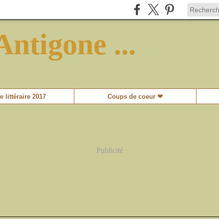
Antigone ...
e littéraire 2017
Coups de coeur ❤
Publicité