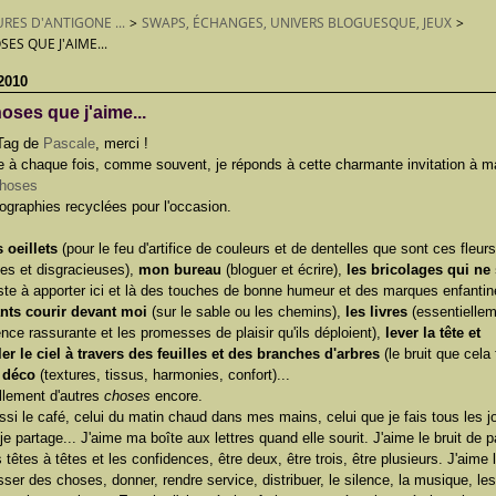
URES D'ANTIGONE ...
>
SWAPS, ÉCHANGES, UNIVERS BLOGUESQUE, JEUX
>
ES QUE J'AIME...
2010
oses que j'aime...
 Tag de
Pascale
, merci !
à chaque fois, comme souvent, je réponds à cette charmante invitation à ma
tographies recyclées pour l'occasion.
s oeillets
(pour le feu d'artifice de couleurs et de dentelles que sont ces fleur
ides et disgracieuses),
mon bureau
(bloguer et écrire),
les bricolages qui ne
ste à apporter ici et là des touches de bonne humeur et des marques enfanti
nts courir devant moi
(sur le sable ou les chemins),
les livres
(essentiellem
ence rassurante et les promesses de plaisir qu'ils déploient),
lever la tête et
r le ciel à travers des feuilles et des branches d'arbres
(le bruit que cela f
 déco
(textures, tissus, harmonies, confort)...
ellement d'autres
choses
encore.
ssi le café, celui du matin chaud dans mes mains, celui que je fais tous les j
je partage... J'aime ma boîte aux lettres quand elle sourit. J'aime le bruit de 
 têtes à têtes et les confidences, être deux, être trois, être plusieurs. J'aime l
sser des choses, donner, rendre service, distribuer, le silence, la musique, les