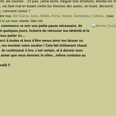
ts, les sourires... Et puis, j'aime écrire, fatiguer mes émotions, éreinter les 
, me faire mal en butant contre les histoires des autres, en lisant, découvrir.
, comment choisir ?
tre tour,
Bel Gazou
,
Anne
,
Aifelle
,
Annie
,
Nanne
,
Gambadou
,
Cathulu
...mais
 si ça vous chante, bien sûr.
e commence ce soir une petite pause nécessaire, de
 quelques jours, histoire de retrouver ma sérénité et le
ous parler ici...
ci à toutes et tous d'être venus ainsi me laisser un
, me montrer votre soutien ! Cela fait drôlement chaud
 Je continuerai à lire, c'est certain, et à donner mon
 à aimer que vous donniez le vôtre...même contraire au
ntôt !!