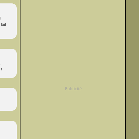
i
fait
t
 !
Publicité