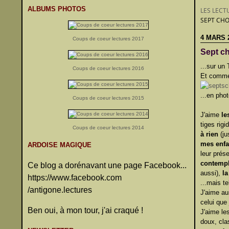
ALBUMS PHOTOS
LES LECT
SEPT CHOS
4 MARS 
Coups de coeur lectures 2017
Sept ch
...sur un
Coups de coeur lectures 2016
Et comme 
...en pho
Coups de coeur lectures 2015
J'aime
le
tiges rig
Coups de coeur lectures 2014
à rien
(ju
mes enfa
ARDOISE MAGIQUE
leur prés
contemple
Ce blog a dorénavant une page Facebook...
aussi),
la
https://www.facebook.com
...mais t
/antigone.lectures
J'aime au
celui que 
Ben oui, à mon tour, j'ai craqué !
J'aime les
doux, cla