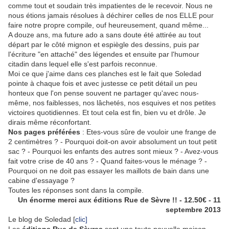
comme tout et soudain très impatientes de le recevoir. Nous ne
nous étions jamais résolues à déchirer celles de nos ELLE pour
faire notre propre compile, ouf heureusement, quand même...
A douze ans, ma future ado a sans doute été attirée au tout
départ par le côté mignon et espiègle des dessins, puis par
l'écriture "en attaché" des légendes et ensuite par l'humour
citadin dans lequel elle s'est parfois reconnue.
Moi ce que j'aime dans ces planches est le fait que Soledad
pointe à chaque fois et avec justesse ce petit détail un peu
honteux que l'on pense souvent ne partager qu'avec nous-
même, nos faiblesses, nos lâchetés, nos esquives et nos petites
victoires quotidiennes. Et tout cela est fin, bien vu et drôle. Je
dirais même réconfortant.
Nos pages préférées
: Etes-vous sûre de vouloir une frange de
2 centimètres ? - Pourquoi doit-on avoir absolument un tout petit
sac ? - Pourquoi les enfants des autres sont mieux ? - Avez-vous
fait votre crise de 40 ans ? - Quand faites-vous le ménage ? -
Pourquoi on ne doit pas essayer les maillots de bain dans une
cabine d'essayage ?
Toutes les réponses sont dans la compile.
Un énorme merci aux éditions Rue de Sèvre !! - 12.50€ - 11
septembre 2013
Le blog de Soledad [
clic]