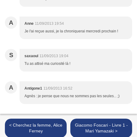
A
Anne
11/09/2013 19:54
Je l'ai reçue aussi, je la chroniquerai mercredi prochain !
S
saxaoul
11/09/2013 19:04
Tu as attisé ma curiosité là !
A
Antigone1
11/09/2013 16:52
Agnès : je pense que nous ne sommes pas les seules... ;)
< Cherchez la femme, Alice
Giacomo Foscari - Livre 1 -
Ferney
Mari Yamazaki >