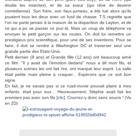
étudie les insectes), et de sa soeur (qui rêve de devenir
comédienne). Son frère, son faux-jumeau, a été tué alors qu'ils
jouaient tous les deux avec un fusil de chasse. T.S regrette que
l'on ne parle jamais à la maison de la disparition de Layton, et de
ce qui a pu se passer ce jour-là. Mais un coup de téléphone va
envoyer le petit garçon sur les routes. On doit lui remettre un
prestigieux prix scientifique, pour une de ses inventions. Pour se
faire, il doit se rendre à Washington DC et traverser seul une
grande partie des Etats-Unis.
Petit dernier (8 ans) et Grande fille (12 ans) ont beaucoup aimé
ce film. "Il y avait de l'émotion dedans" nous a dit mon fils, et
plusieurs scènes les ont fait rire, ont marqué leur esprit. La salle
était petite mais pleine à craquer... Espérons que ce soit bon
signe.
En fait, je ne savais pas si ce road-movie pouvait plaire à mes
enfants, était pour eux... Heureusement, Stéphie avait fait les
premiers pas avec son fils [
clic
]. Courrez-y donc sans soucis ! (Vu
en 2D)