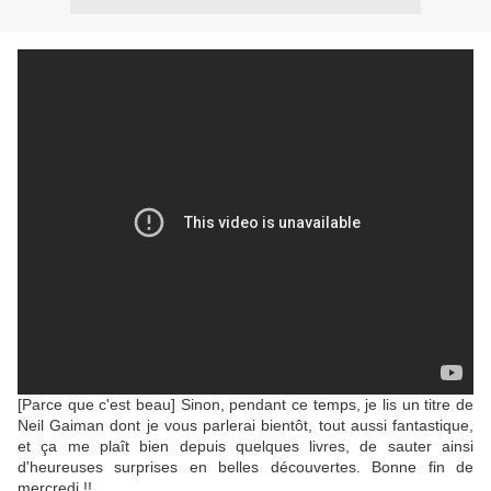
[Parce que c'est beau] Sinon, pendant ce temps, je lis un titre de
Neil Gaiman dont je vous parlerai bientôt, tout aussi fantastique,
et ça me plaît bien depuis quelques livres, de sauter ainsi
d'heureuses surprises en belles découvertes. Bonne fin de
mercredi !!