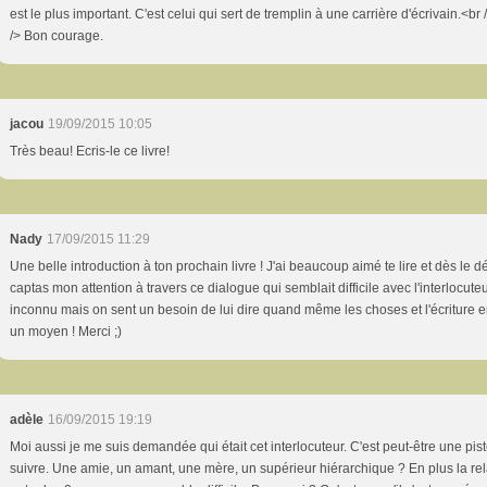
est le plus important. C'est celui qui sert de tremplin à une carrière d'écrivain.<br 
/> Bon courage.
jacou
19/09/2015 10:05
Très beau! Ecris-le ce livre!
Nady
17/09/2015 11:29
Une belle introduction à ton prochain livre ! J'ai beaucoup aimé te lire et dès le d
captas mon attention à travers ce dialogue qui semblait difficile avec l'interlocute
inconnu mais on sent un besoin de lui dire quand même les choses et l'écriture e
un moyen ! Merci ;)
adèle
16/09/2015 19:19
Moi aussi je me suis demandée qui était cet interlocuteur. C'est peut-être une pis
suivre. Une amie, un amant, une mère, un supérieur hiérarchique ? En plus la rel