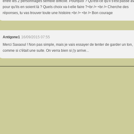
entre les 2 personnages semble difficile. Pourquoi ? Qu'est-ce qu'il s'est passé a
pour qu'ils en soient là ? Quels choix va-t-elle faire ?<br /> <br /> Cherche des
réponses, tu vas trouver toute une histoire.<br /> <br /> Bon courage
Antigone1
16/09/2015 07:55
Merci Saxaoul ! Non pas simple, mais je vais essayer de tenter de garder un ton,
comme si c'était une suite. On verra bien si j'y arrive...