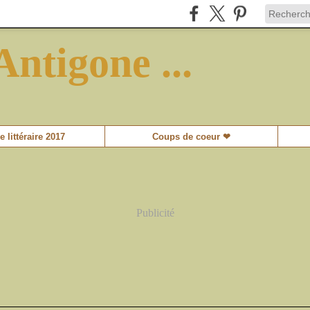
Antigone ...
e littéraire 2017
Coups de coeur ❤
Publicité