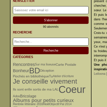
NEWSLETTER
présent 
chercher,
sœur. Le 
Et puis l
dans l'he
comme si 
90 abonnés
Seulement 
RECHERCHE
Crois-tu
semaines
yeux, ma 
Ce n'est 
ta froide
interromp
CATÉGORIES
Et puis il
Rencontres
Carte Postale
Sur ma liseuse
Une pho
BD
inspirat
Bonheur
Déception
Leiloona [
Piochés en bibliothèque
Tu
Atelier d'écriture
Je conseille vivement
Coeur
Ils sont enfin sortis de ma LAL
Bricolage
Ados
Albums pour petits curieux
Rentrée littéraire 2016
Noël
Objectif Pal 2014