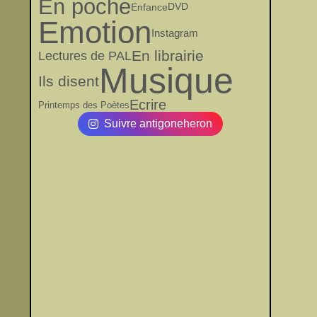
En poche
Enfance
DVD
Emotion
Instagram
En librairie
Lectures de PAL
Musique
Ils disent
Ecrire
Printemps des Poètes
Suivre antigoneheron