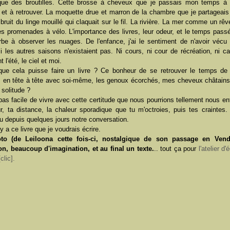
que des broutilles. Cette brosse à cheveux que je passais mon temps à 
 et à retrouver. La moquette drue et marron de la chambre que je partageai
bruit du linge mouillé qui claquait sur le fil. La rivière. La mer comme un rêve
es promenades à vélo. L'importance des livres, leur odeur, et le temps pass
rbe à observer les nuages. De l'enfance, j'ai le sentiment de n'avoir vécu 
les autres saisons n'existaient pas. Ni cours, ni cour de récréation, ni c
l'été, le ciel et moi.
 que cela puisse faire un livre ? Ce bonheur de se retrouver le temps de
 en tête à tête avec soi-même, les genoux écorchés, mes cheveux châtains
solitude ?
pas facile de vivre avec cette certitude que nous pourrions tellement nous en
ur, ta distance, la chaleur sporadique que tu m'octroies, puis tes craintes.
u depuis quelques jours notre conversation.
 y a ce livre que je voudrais écrire.
to (de Leiloona cette fois-ci, nostalgique de son passage en Vend
ion, beaucoup d'imagination, et au final un texte.
.. tout ça pour
l'atelier d'
clic].