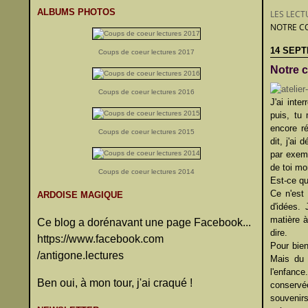
ALBUMS PHOTOS
LES LECT
NOTRE CO
14 SEPT
Coups de coeur lectures 2017
Notre c
Coups de coeur lectures 2016
J'ai inte
puis, tu
encore ré
Coups de coeur lectures 2015
dit, j'ai
par exemp
de toi mo
Coups de coeur lectures 2014
Est-ce qu
Ce n'est
ARDOISE MAGIQUE
d'idées. 
matière 
Ce blog a dorénavant une page Facebook...
dire.
https://www.facebook.com
Pour bien
/antigone.lectures
Mais du 
l'enfanc
Ben oui, à mon tour, j'ai craqué !
conservé
souvenirs 