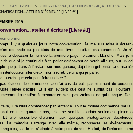
URES D'ANTIGONE ...
>
ECRITS - EN VRAC, EN CHRONOLOGIE, À TOUT VA...
>
NVERSATION... ATELIER D'ÉCRITURE [LIVRE #1]
EMBRE 2015
onversation... atelier d'écriture [Livre #1]
rrompu il y a quelques jours notre conversation. Je me suis mise à douter 
 m'as demandé où j'en étais de mon livre. Il n'était pas commencé. Je n'
ussi à dépasser le frein de la première page, forcément blanche. Mais je ne
 décidé que si je continuais à te parler dorénavant ce serait ailleurs, sur un cah
le que je tiens à l'instant sur mes genoux, déjà bien griffonné. Une manièr
n interlocuteur silencieux, mon secret, celui à qui je parle.
e tu crois que cela peut faire un livre ?
 pas évident de commencer. Je n'ai pas de but, pas vraiment de personn
Juste l'envie d'écrire. Et il est évident que cela ne suffira pas. Pourtant, 
à raconter. La matière à raconter ce n'est pas vraiment ce qui manque. Des
 faire, il faudrait commencer par l'enfance. Tout le monde commence par là.
haut de mes quarante ans, elle me semble soudain seulement pleine d
e. Et elle ressemble drôlement aux quelques photographies décolorées
es. La mémoire s'arrange avec elle même, reconnecte les événements
tangibles, fait le tri, s'adapte à notre point de vue. En fait, de l'enfance, je ne