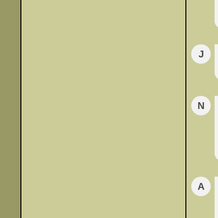
J
N
A