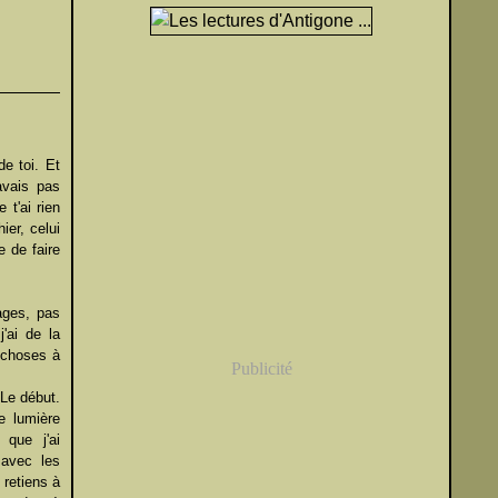
de toi. Et
avais pas
 t'ai rien
ier, celui
e de faire
ages, pas
j'ai de la
 choses à
Publicité
 Le début.
e lumière
 que j'ai
 avec les
 retiens à