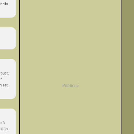
/> <br
ébut tu
ur
Publicité
n est
te à
ation