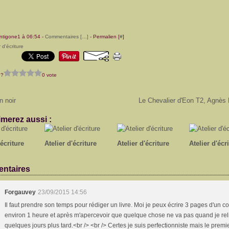
ntigone1 à 06:54 -
Commentaires [
…
]
- Permalien [
#
]
r d'écriture
 ?
0 vote
n noir
Le Chevalier d'Eon T2, Agnès
merez aussi :
'écriture
Atelier d'écriture
Atelier d'écriture
Atelier d'écr
ntaires
Forgauvey
23/09/2015 14:56
Il faut prendre son temps pour rédiger un livre. Moi je peux écrire 3 pages d'un c
environ 1 heure et après m'apercevoir que quelque chose ne va pas quand je rel
quelques jours plus tard.<br /> <br /> Certes je suis perfectionniste mais le premie