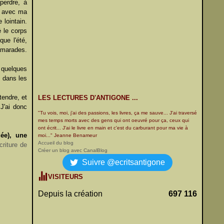
perdre, à
s avec ma
 lointain.
é le corps
que l'été,
amarades.
 quelques
 dans les
tendre, et
LES LECTURES D'ANTIGONE ...
 J'ai donc
"Tu vois, moi, j'ai des passions, les livres, ça me sauve... J'ai traversé
mes temps morts avec des gens qui ont oeuvré pour ça, ceux qui
ont écrit... J'ai le livre en main et c'est du carburant pour ma vie à
ée), une
moi..." Jeanne Benameur
Accueil du blog
écriture de
Créer un blog avec CanalBlog
Suivre @ecritsantigone
VISITEURS
Depuis la création
697 116