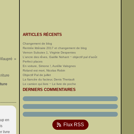
ARTICLES RÉCENTS
Changement de blog
Rentrée littéraire 2017 et changement de blog
Vernon Subutex 1, Virginie Despentes
L'ancre des rêves, Gaëlle Nohant ~ objectif pal d'août
 Maupré
Perfect places
En voiture, Simone !, Aurélie Valognes
Roland est mort, Nicolas Robin
Objectif Pal de juillet
La fiancée du facteur, Denis Theriault
iture
Le camion qui livre ~ Le livre de poche
DERNIERS COMMENTAIRES
oup en
Flux RSS
is
r livre