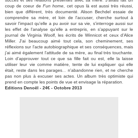
succès et ses relations présentes avec sa mère. J'avais fait un
coup de coeur de
Fun home
, cet opus là est aussi très réussi,
bien que différent, très documenté. Alison Bechdel essaie de
comprendre sa mère, et loin de l'accuser, cherche surtout à
savoir l'impact qu'elle a pu avoir sur sa vie, s'interroge aussi sur
les effet de l'analyse qu'elle a entrepris, en s'appuyant sur le
journal de Virginia Woolf, les écrits de Winnicot et ceux d'Alice
Miller. J'ai beaucoup aimé tout cela, son cheminement, ses
réflexions sur l'acte autobiographique et ses conséquences, mais
j'ai aimé également l'attitude de sa mère, au final très touchante.
Loin d'approuver tout ce que sa fille fait ou est, elle la laisse
utiliser leur vie comme matière, tente de lui expliquer qui elle
était, reste dans les parages... n'abandonne rien, et ne cherche
pas non plus à excuser ses actes. Un album très optimiste qui
prend en compte les points de vue et envisage la réparation.
Editions Denoël - 24€ - Octobre 2013