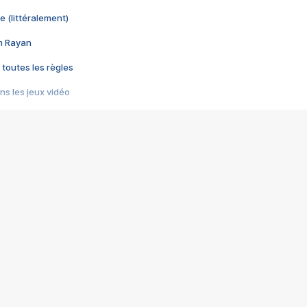
e (littéralement)
im Rayan
 toutes les règles
s les jeux vidéo
us choquant de Rockstar ? - Le scandale BULLY
e plus moche de Steam
du RÊVE tourne au CAUCHEMAR
pendant 8 heures
it… à tort
umiliés par un jeu vidéo
ire - Final Fantasy 8
ti un empire - Age of Empires