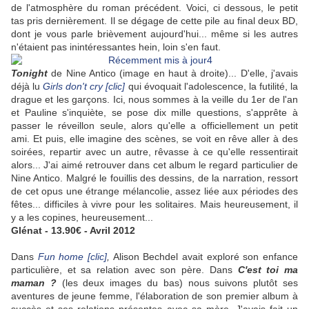
de l'atmosphère du roman précédent. Voici, ci dessous, le petit
tas pris dernièrement. Il se dégage de cette pile au final deux BD,
dont je vous parle brièvement aujourd'hui... même si les autres
n'étaient pas inintéressantes hein, loin s'en faut.
Tonight
de Nine Antico (image en haut à droite)... D'elle, j'avais
déjà lu
Girls don't cry [clic]
qui évoquait l'adolescence, la futilité, la
drague et les garçons. Ici, nous sommes à la veille du 1er de l'an
et Pauline s'inquiète, se pose dix mille questions, s'apprête à
passer le réveillon seule, alors qu'elle a officiellement un petit
ami. Et puis, elle imagine des scènes, se voit en rêve aller à des
soirées, repartir avec un autre, rêvasse à ce qu'elle ressentirait
alors... J'ai aimé retrouver dans cet album le regard particulier de
Nine Antico. Malgré le fouillis des dessins, de la narration, ressort
de cet opus une étrange mélancolie, assez liée aux périodes des
fêtes... difficiles à vivre pour les solitaires. Mais heureusement, il
y a les copines, heureusement...
Glénat - 13.90€ - Avril 2012
Dans
Fun home [clic]
,
Alison Bechdel avait exploré son enfance
particulière, et sa relation avec son père. Dans
C'est toi ma
maman ?
(les deux images du bas)
nous suivons plutôt ses
aventures de jeune femme, l'élaboration de son premier album à