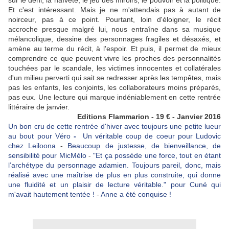
sur le déni, la naïveté, le jeu des miroirs, le pouvoir et la politique.
Et c'est intéressant. Mais je ne m'attendais pas à autant de
noirceur, pas à ce point. Pourtant, loin d'éloigner, le récit
accroche presque malgré lui, nous entraîne dans sa musique
mélancolique, dessine des personnages fragiles et désaxés, et
amène au terme du récit, à l'espoir. Et puis, il permet de mieux
comprendre ce que peuvent vivre les proches des personnalités
touchées par le scandale, les victimes innocentes et collatérales
d'un milieu perverti qui sait se redresser après les tempêtes, mais
pas les enfants, les conjoints, les collaborateurs moins préparés,
pas eux. Une lecture qui marque indéniablement en cette rentrée
littéraire de janvier.
Editions Flammarion - 19 € - Janvier 2016
Un bon cru de cette rentrée d'hiver avec toujours une petite lueur
au bout pour Véro
-
Un véritable coup de coeur pour Ludovic
chez Leiloona
-
Beaucoup de justesse, de bienveillance, de
sensibilité pour MicMélo
-
"
Et ça possède une force, tout en étant
l’archétype du personnage adamien. Toujours pareil, donc, mais
réalisé avec une maîtrise de plus en plus construite, qui donne
une fluidité et un plaisir de lecture véritable." pour Cuné qui
m'avait hautement tentée !
-
Anne a été conquise !