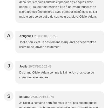
découvrais certains auteurs et prenais des claques avec
bonheur... j'ai eu l'impression d'être à nouveau "pucelle" en
littérature et d'être déflorée avec bonheur, et même si ça fait
mal, je suis sortie autre de ces lectures. Merci Olivier Adam.
A
Antigone1
21/03/2016 18:53
Joelle : oui c'est un des romans marquants de cette rentrée
littéraire de janvier, assurément.
J
Joëlle
20/03/2016 21:49
Du grand Olivier Adam comme je l'aime. Un gros coup de
coeur de cette rentrée.
S
saxaoul
25/02/2016 11:50
Je l'ai lu la semaine dernière mais je n'ai pas encore publié
ma chronique. j'ai beaucoup aimé et je suis d'accord avec tout