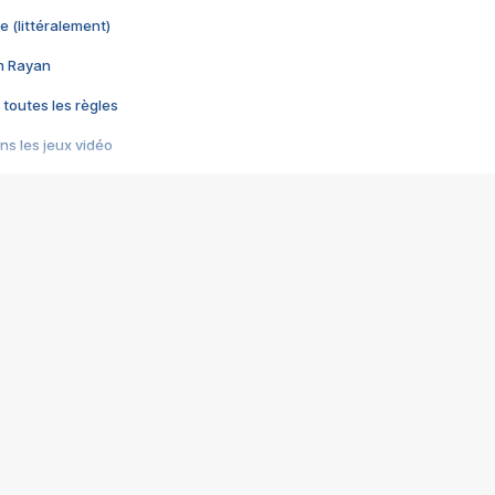
e (littéralement)
im Rayan
 toutes les règles
s les jeux vidéo
us choquant de Rockstar ? - Le scandale BULLY
e plus moche de Steam
du RÊVE tourne au CAUCHEMAR
pendant 8 heures
it… à tort
umiliés par un jeu vidéo
ire - Final Fantasy 8
ti un empire - Age of Empires