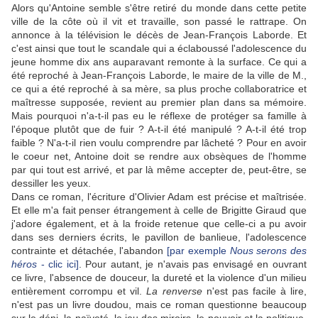
Alors qu'Antoine semble s'être retiré du monde dans cette petite
ville de la côte où il vit et travaille, son passé le rattrape. On
annonce à la télévision le décès de Jean-François Laborde. Et
c'est ainsi que tout le scandale qui a éclaboussé l'adolescence du
jeune homme dix ans auparavant remonte à la surface. Ce qui a
été reproché à Jean-François Laborde, le maire de la ville de M.,
ce qui a été reproché à sa mère, sa plus proche collaboratrice et
maîtresse supposée, revient au premier plan dans sa mémoire.
Mais pourquoi n'a-t-il pas eu le réflexe de protéger sa famille à
l'époque plutôt que de fuir ? A-t-il été manipulé ? A-t-il été trop
faible ? N'a-t-il rien voulu comprendre par lâcheté ? Pour en avoir
le coeur net, Antoine doit se rendre aux obsèques de l'homme
par qui tout est arrivé, et par là même accepter de, peut-être, se
dessiller les yeux.
Dans ce roman, l'écriture d'Olivier Adam est précise et maîtrisée.
Et elle m'a fait penser étrangement à celle de Brigitte Giraud que
j'adore également, et à la froide retenue que celle-ci a pu avoir
dans ses derniers écrits, le pavillon de banlieue, l'adolescence
contrainte et détachée, l'abandon
[par exemple
Nous serons des
héros
- clic ici]
. Pour autant, je n'avais pas envisagé en ouvrant
ce livre, l'absence de douceur, la dureté et la violence d'un milieu
entièrement corrompu et vil.
La renverse
n'est pas facile à lire,
n'est pas un livre doudou, mais ce roman questionne beaucoup