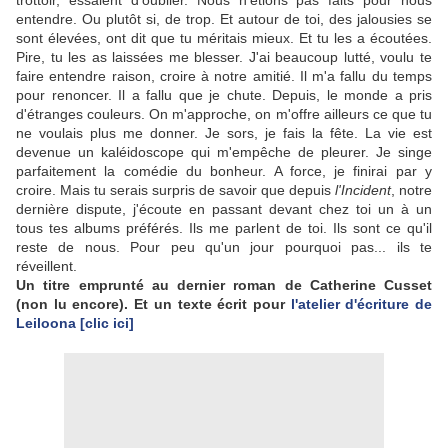
trottoir, essaient d'oublier. Nous n'étions pas faits pour nous
entendre. Ou plutôt si, de trop. Et autour de toi, des jalousies se
sont élevées, ont dit que tu méritais mieux. Et tu les a écoutées.
Pire, tu les as laissées me blesser. J'ai beaucoup lutté, voulu te
faire entendre raison, croire à notre amitié. Il m'a fallu du temps
pour renoncer. Il a fallu que je chute. Depuis, le monde a pris
d'étranges couleurs. On m'approche, on m'offre ailleurs ce que tu
ne voulais plus me donner. Je sors, je fais la fête. La vie est
devenue un kaléidoscope qui m'empêche de pleurer. Je singe
parfaitement la comédie du bonheur. A force, je finirai par y
croire. Mais tu serais surpris de savoir que depuis
l'Incident
, notre
dernière dispute, j'écoute en passant devant chez toi un à un
tous tes albums préférés. Ils me parlent de toi. Ils sont ce qu'il
reste de nous. Pour peu qu'un jour pourquoi pas... ils te
réveillent.
Un titre emprunté au dernier roman de Catherine Cusset
(non lu encore). Et un texte écrit pour
l'atelier d'écriture de
Leiloona [clic ici]