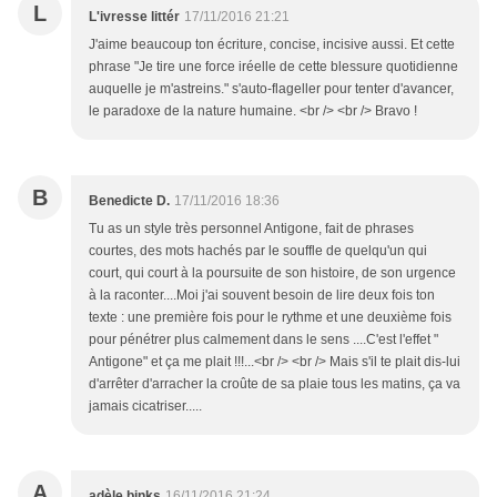
L
L'ivresse littér
17/11/2016 21:21
J'aime beaucoup ton écriture, concise, incisive aussi. Et cette
phrase "Je tire une force iréelle de cette blessure quotidienne
auquelle je m'astreins." s'auto-flageller pour tenter d'avancer,
le paradoxe de la nature humaine. <br /> <br /> Bravo !
B
Benedicte D.
17/11/2016 18:36
Tu as un style très personnel Antigone, fait de phrases
courtes, des mots hachés par le souffle de quelqu'un qui
court, qui court à la poursuite de son histoire, de son urgence
à la raconter....Moi j'ai souvent besoin de lire deux fois ton
texte : une première fois pour le rythme et une deuxième fois
pour pénétrer plus calmement dans le sens ....C'est l'effet "
Antigone" et ça me plait !!!...<br /> <br /> Mais s'il te plait dis-lui
d'arrêter d'arracher la croûte de sa plaie tous les matins, ça va
jamais cicatriser.....
A
adèle binks
16/11/2016 21:24