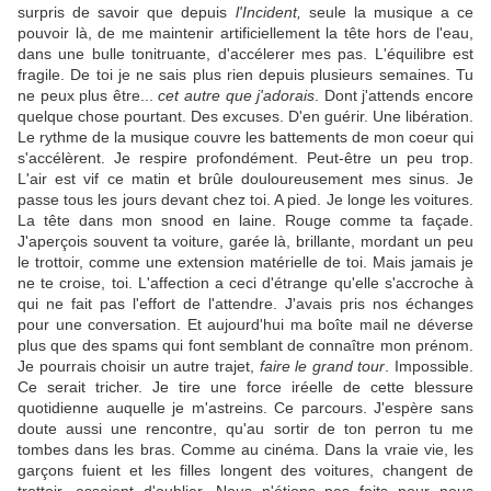
surpris de savoir que depuis
l'Incident,
seule la musique a ce
pouvoir là, de me maintenir artificiellement la tête hors de l'eau,
dans une bulle tonitruante, d'accélerer mes pas. L'équilibre est
fragile. De toi je ne sais plus rien depuis plusieurs semaines. Tu
ne peux plus être...
cet autre que j'adorais
. Dont j'attends encore
quelque chose pourtant. Des excuses. D'en guérir. Une libération.
Le rythme de la musique couvre les battements de mon coeur qui
s'accélèrent. Je respire profondément. Peut-être un peu trop.
L'air est vif ce matin et brûle douloureusement mes sinus. Je
passe tous les jours devant chez toi. A pied. Je longe les voitures.
La tête dans mon snood en laine. Rouge comme ta façade.
J'aperçois souvent ta voiture, garée là, brillante, mordant un peu
le trottoir, comme une extension matérielle de toi. Mais jamais je
ne te croise, toi. L'affection a ceci d'étrange qu'elle s'accroche à
qui ne fait pas l'effort de l'attendre. J'avais pris nos échanges
pour une conversation. Et aujourd'hui ma boîte mail ne déverse
plus que des spams qui font semblant de connaître mon prénom.
Je pourrais choisir un autre trajet,
faire le grand tour
. Impossible.
Ce serait tricher. Je tire une force iréelle de cette blessure
quotidienne auquelle je m'astreins. Ce parcours. J'espère sans
doute aussi une rencontre, qu'au sortir de ton perron tu me
tombes dans les bras. Comme au cinéma. Dans la vraie vie, les
garçons fuient et les filles longent des voitures, changent de