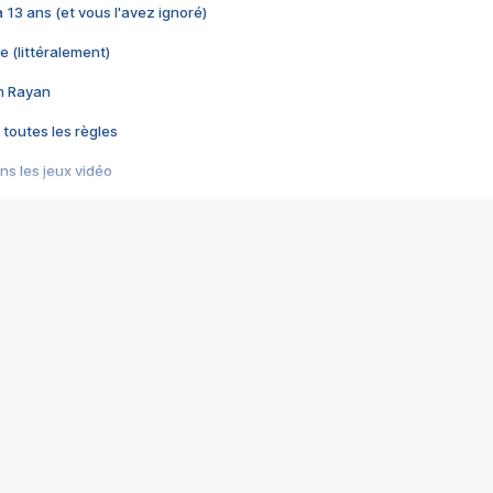
 a 13 ans (et vous l'avez ignoré)
e (littéralement)
im Rayan
 toutes les règles
s les jeux vidéo
us choquant de Rockstar ? - Le scandale BULLY
e plus moche de Steam
du RÊVE tourne au CAUCHEMAR
pendant 8 heures
it… à tort
umiliés par un jeu vidéo
ire - Final Fantasy 8
ti un empire - Age of Empires