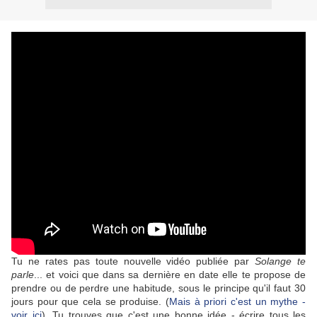
Tu ne rates pas toute nouvelle vidéo publiée par
Solange te
parle
... et voici que dans sa dernière en date elle te propose de
prendre ou de perdre une habitude, sous le principe qu'il faut 30
jours pour que cela se produise. (
Mais à priori c'est un mythe -
voir ici
). Tu trouves que c'est une bonne idée - écrire tous les