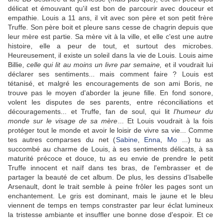
délicat et émouvant qu'il est bon de parcourir avec douceur et
empathie. Louis a 11 ans, il vit avec son père et son petit frère
Truffe. Son père boit et pleure sans cesse de chagrin depuis que
leur mère est partie. Sa mère vit à la ville, et elle c'est une autre
histoire, elle a peur de tout, et surtout des microbes.
Heureusement, il existe un soleil dans la vie de Louis. Louis aime
Billie,
celle qui lit au moins un livre par semaine,
et il voudrait lui
déclarer ses sentiments... mais comment faire ? Louis est
tétanisé, et malgré les encouragements de son ami Boris, ne
trouve pas le moyen d'aborder la jeune fille. En fond sonore,
volent les disputes de ses parents, entre réconciliations et
découragements... et Truffe, fan de soul, qui lit
l'humeur du
monde sur le visage de sa mère
... Et Louis voudrait à la fois
protéger tout le monde et avoir le loisir de vivre sa vie... Comme
tes autres comparses du net (
Sabine
,
Enna
,
Mo
...) tu as
succombé au charme de Louis, à ses sentiments délicats, à sa
maturité précoce et douce, tu as eu envie de prendre le petit
Truffe innocent et naïf dans tes bras, de l'embrasser et de
partager la beauté de cet album. De plus, les dessins d'Isabelle
Arsenault, dont le trait semble à peine frôler les pages sont un
enchantement. Le gris est dominant, mais le jaune et le bleu
viennent de temps en temps constraster par leur éclat lumineux
la tristesse ambiante et insuffler une bonne dose d'espoir. Et ce