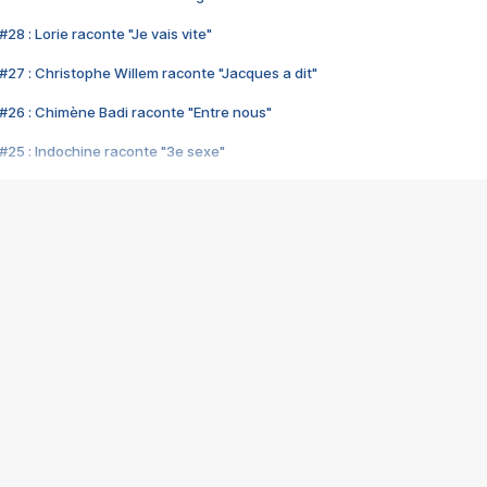
28 : Lorie raconte "Je vais vite"
#27 : Christophe Willem raconte "Jacques a dit"
#26 : Chimène Badi raconte "Entre nous"
#25 : Indochine raconte "3e sexe"
#24 : Zaho raconte "C'est chelou"
#23 : Patrick Bruel raconte "Au café des délices"
#22 : Kyo raconte "Le chemin"
#21 : Nolwenn Leroy raconte "Cassé"
#20 : Patrick Hernandez raconte "Born to be alive"
#19 : Lorie raconte "Près de moi"
#18 : Michael Jones raconte "A nos actes manqués" (avec Jean-Jacque
#17 : Khaled raconte "Aïcha"