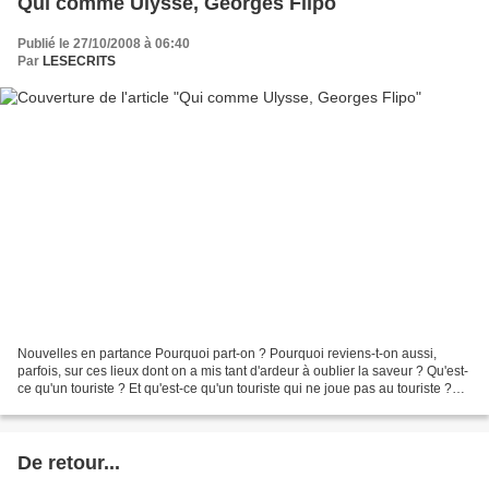
Qui comme Ulysse, Georges Flipo
Publié le 27/10/2008 à 06:40
Par
LESECRITS
Nouvelles en partance Pourquoi part-on ? Pourquoi reviens-t-on aussi,
parfois, sur ces lieux dont on a mis tant d'ardeur à oublier la saveur ? Qu'est-
ce qu'un touriste ? Et qu'est-ce qu'un touriste qui ne joue pas au touriste ?
Un voyageur a-t-il besoin...
De retour...