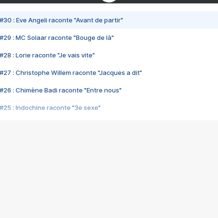
#30 : Eve Angeli raconte "Avant de partir"
#29 : MC Solaar raconte "Bouge de là"
28 : Lorie raconte "Je vais vite"
#27 : Christophe Willem raconte "Jacques a dit"
#26 : Chimène Badi raconte "Entre nous"
#25 : Indochine raconte "3e sexe"
#24 : Zaho raconte "C'est chelou"
#23 : Patrick Bruel raconte "Au café des délices"
#22 : Kyo raconte "Le chemin"
#21 : Nolwenn Leroy raconte "Cassé"
#20 : Patrick Hernandez raconte "Born to be alive"
#19 : Lorie raconte "Près de moi"