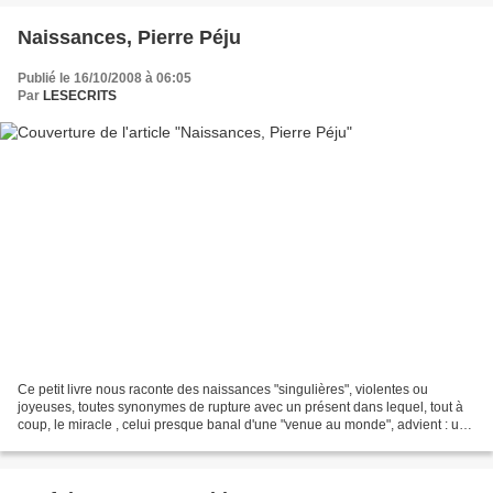
Naissances, Pierre Péju
Publié le 16/10/2008 à 06:05
Par
LESECRITS
Ce petit livre nous raconte des naissances "singulières", violentes ou
joyeuses, toutes synonymes de rupture avec un présent dans lequel, tout à
coup, le miracle , celui presque banal d'une "venue au monde", advient : un
accouchement dans un camp, pendant...