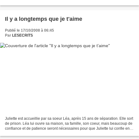
là, et je me suis retrouvée,...
Il y a longtemps que je t'aime
Publié le 17/10/2008 à 06:45
Par
LESECRITS
Juliette est accueillie par sa soeur Léa, après 15 ans de séparation. Elle sort
de prison. Léa lui ouvre sa maison, sa famille, son coeur, mais beaucoup de
confiance et de patience seront nécessaires pour que Juliette lui confie enfin
ses secrets... Attention...