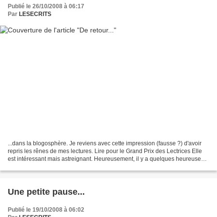
Publié le 26/10/2008 à 06:17
Par
LESECRITS
...dans la blogosphère. Je reviens avec cette impression (fausse ?) d'avoir
repris les rênes de mes lectures. Lire pour le Grand Prix des Lectrices Elle
est intéressant mais astreignant. Heureusement, il y a quelques heureuses
découvertes, vous verrez...
Une petite pause...
Publié le 19/10/2008 à 06:02