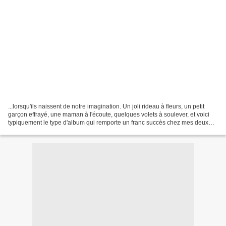
...lorsqu'ils naissent de notre imagination. Un joli rideau à fleurs, un petit
garçon effrayé, une maman à l'écoute, quelques volets à soulever, et voici
typiquement le type d'album qui remporte un franc succès chez mes deux
zouzous. "J'ai peur", dit...