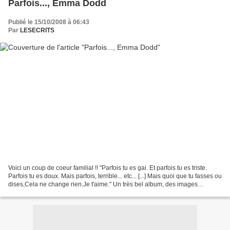
Parfois..., Emma Dodd
Publié le 15/10/2008 à 06:43
Par
LESECRITS
Voici un coup de coeur familial !! "Parfois tu es gai. Et parfois tu es triste.
Parfois tu es doux. Mais parfois, terrible... etc... [...] Mais quoi que tu fasses ou
dises,Cela ne change rien.Je t'aime." Un très bel album, des images
superbes, des pages...