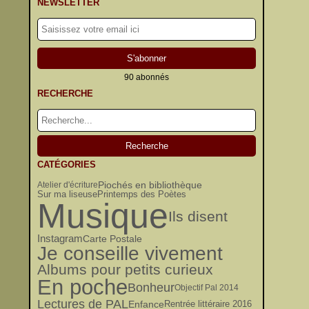
NEWSLETTER
90 abonnés
RECHERCHE
CATÉGORIES
Piochés en bibliothèque
Atelier d'écriture
Printemps des Poètes
Sur ma liseuse
Musique
Ils disent
Instagram
Carte Postale
Je conseille vivement
Albums pour petits curieux
En poche
Bonheur
Objectif Pal 2014
Lectures de PAL
Enfance
Rentrée littéraire 2016