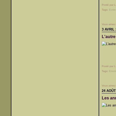
Posté par 
Tags:
Ecrire
Vous aimez
3 AVRIL 
L'autre
Posté par 
Tags:
Emot
Vous aimez
24 AOÛT
Les an