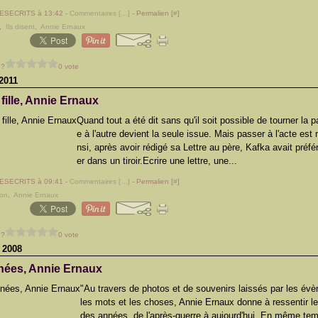
LESECRITS à 13:42 -
Commentaires [
…
]
- Permalien [
#
]
,
Ils disent
,
Annie Ernaux
 ?
0 vote
2011
 fille, Annie Ernaux
Quand tout a été dit sans qu'il soit possible de tourner la p
e à l'autre devient la seule issue. Mais passer à l'acte est 
nsi, après avoir rédigé sa Lettre au père, Kafka avait préfé
er dans un tiroir.Ecrire une lettre, une...
LESECRITS à 09:41 -
Commentaires [
…
]
- Permalien [
#
]
ion
,
Annie Ernaux
 ?
0 vote
 2008
nées, Annie Ernaux
"Au travers de photos et de souvenirs laissés par les év
les mots et les choses, Annie Ernaux donne à ressentir l
des années, de l'après-guerre à aujourd'hui. En même temp