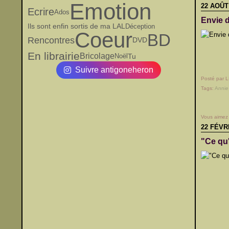
Emotion
22 AOÛT
Ecrire
Ados
Envie d
Ils sont enfin sortis de ma LAL
Déception
Coeur
BD
Rencontres
DVD
En librairie
Bricolage
Tu
Noël
Suivre antigoneheron
Posté par 
Tags:
Annie
Vous aimez
22 FÉVR
"Ce qu'