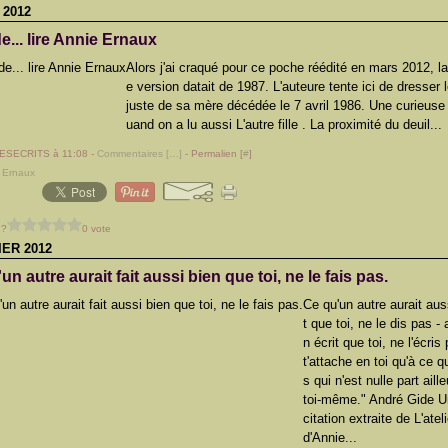
 2012
e... lire Annie Ernaux
Alors j'ai craqué pour ce poche réédité en mars 2012, l
e version datait de 1987. L'auteure tente ici de dresser l
juste de sa mère décédée le 7 avril 1986. Une curieuse 
uand on a lu aussi L'autre fille . La proximité du deuil...
LESECRITS à 11:08 -
Commentaires [
…
]
- Permalien [
#
]
 Ernaux
 ?
0 vote
IER 2012
un autre aurait fait aussi bien que toi, ne le fais pas.
Ce qu'un autre aurait aus
t que toi, ne le dis pas - 
n écrit que toi, ne l'écris
t'attache en toi qu'à ce 
s qui n'est nulle part aill
toi-même." André Gide U
citation extraite de L'ateli
d'Annie...