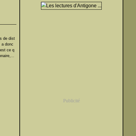
s de dist
, a donc
'est ce q
naire,...
Publicité