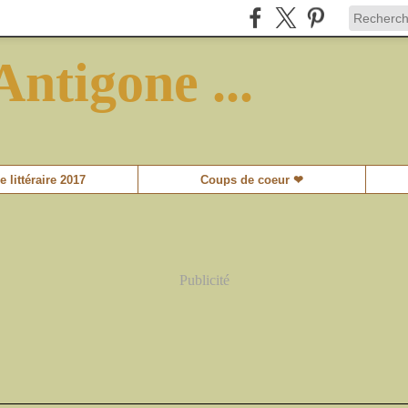
Antigone ...
e littéraire 2017
Coups de coeur ❤
Publicité