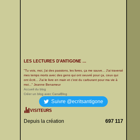
LES LECTURES D'ANTIGONE ...
"Tu vois, moi, j'ai des passions, les livres, ça me sauve... J'ai traversé
mes temps morts avec des gens qui ont oeuvré pour ça, ceux qui
ont écrit... J'ai le livre en main et c'est du carburant pour ma vie à
moi..." Jeanne Benameur
Accueil du blog
Créer un blog avec CanalBlog
Suivre @ecritsantigone
VISITEURS
Depuis la création
697 117