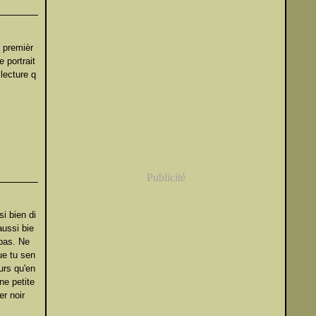
a premièr
e portrait
lecture q
Publicité
si bien di
aussi bie
 pas. Ne
que tu sen
eurs qu'en
ne petite
er noir