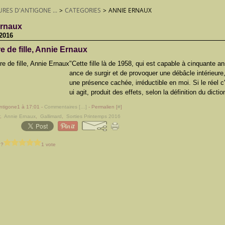
URES D'ANTIGONE ...
>
CATEGORIES
>
ANNIE ERNAUX
ernaux
2016
 de fille, Annie Ernaux
"Cette fille là de 1958, qui est capable à cinquante an
ance de surgir et de provoquer une débâcle intérieure
une présence cachée, irréductible en moi. Si le réel c
ui agit, produit des effets, selon la définition du diction
ntigone1 à 17:01 -
Commentaires [
…
]
- Permalien [
#
]
r
,
Annie Ernaux
,
Gallimard
,
Sorties Printemps 2016
 ?
1 vote