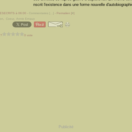
nscrit l'existence dans une forme nouvelle d'autobiographie
LESECRITS à 06:00 -
Commentaires [
…
]
- Permalien [
#
]
ion
,
Coeur
,
Annie Ernaux
 ?
0 vote
Publicité