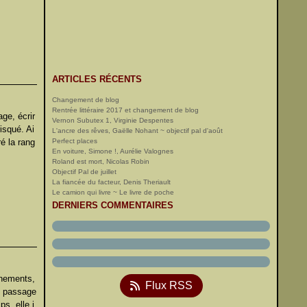
ARTICLES RÉCENTS
Changement de blog
Rentrée littéraire 2017 et changement de blog
age, écrir
Vernon Subutex 1, Virginie Despentes
risqué. Ai
L'ancre des rêves, Gaëlle Nohant ~ objectif pal d'août
ré la rang
Perfect places
En voiture, Simone !, Aurélie Valognes
Roland est mort, Nicolas Robin
Objectif Pal de juillet
La fiancée du facteur, Denis Theriault
Le camion qui livre ~ Le livre de poche
DERNIERS COMMENTAIRES
ènements,
Flux RSS
e passage
s, elle i