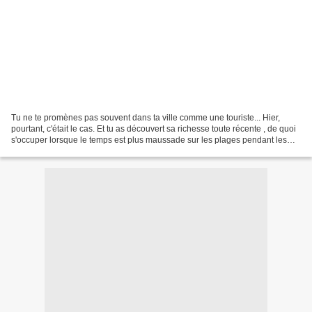
Tu ne te promènes pas souvent dans ta ville comme une touriste... Hier,
pourtant, c'était le cas. Et tu as découvert sa richesse toute récente , de quoi
s'occuper lorsque le temps est plus maussade sur les plages pendant les
vacances (Pensez-y si vous...