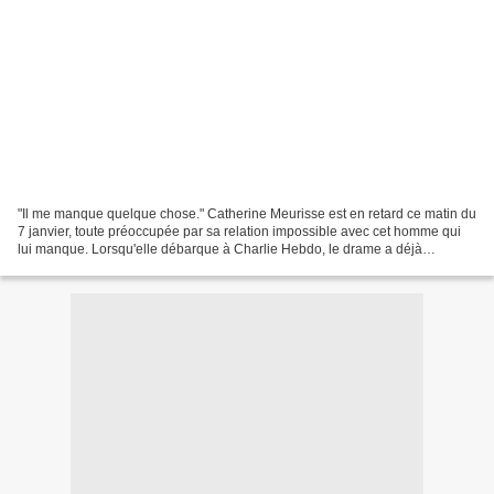
"Il me manque quelque chose." Catherine Meurisse est en retard ce matin du
7 janvier, toute préoccupée par sa relation impossible avec cet homme qui
lui manque. Lorsqu'elle débarque à Charlie Hebdo, le drame a déjà
commencé, l'inimaginable. Après le choc,...