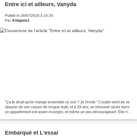
Entre ici et ailleurs, Vanyda
Publié le 26/07/2016 à 10:34
Par
Antigone1
"Ça te dirait qu'on mange ensemble ce soir ? Je t'invite." Coralie vient de se
séparer de son copain de longue date, et à 28 ans, se retrouver seule dans
un appartement est assez incongru, et même un peu décourageant. Elle n'a
pas très envie de sortir...
Embarqué et L'essai