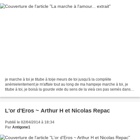
je marche à toi je titube à toije meurs de toi jusqu'à la complète
anémielentement je m'affale tout au long de ma hampeje marche à toi, je
titube à toi, je boisà la gourde vide du sens de la vieà ces pas semés dans
les rues sans nord ni sudà ces taloches...
L'or d'Eros ~ Arthur H et Nicolas Repac
Publié le 02/04/2014 à 18:34
Par
Antigone1