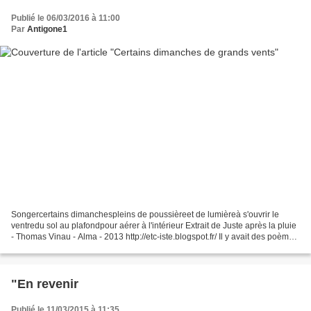
Publié le 06/03/2016 à 11:00
Par
Antigone1
Songercertains dimanchespleins de poussièreet de lumièreà s'ouvrir le
ventredu sol au plafondpour aérer à l'intérieur Extrait de Juste après la pluie
- Thomas Vinau - Alma - 2013 http://etc-iste.blogspot.fr/ Il y avait des poèmes
à cueillir dans ma bibliothèque...
"En revenir
Publié le 11/03/2015 à 11:35