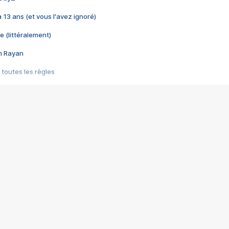
 a 13 ans (et vous l'avez ignoré)
e (littéralement)
im Rayan
 toutes les règles
s les jeux vidéo
us choquant de Rockstar ? - Le scandale BULLY
e plus moche de Steam
du RÊVE tourne au CAUCHEMAR
pendant 8 heures
it… à tort
umiliés par un jeu vidéo
ire - Final Fantasy 8