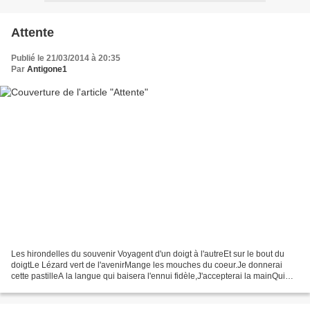
Attente
Publié le 21/03/2014 à 20:35
Par
Antigone1
Les hirondelles du souvenir Voyagent d'un doigt à l'autreEt sur le bout du
doigtLe Lézard vert de l'avenirMange les mouches du coeur.Je donnerai
cette pastilleA la langue qui baisera l'ennui fidèle,J'accepterai la mainQui
donnera des graines de soleil,De...