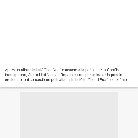
Après un album intitulé "L'or Noir" consacré à la poésie de la Caraïbe
francophone, Arthur H et Nicolas Repac se sont penchés sur la poésie
érotique et ont concocté un petit album, intitulé lui "L'or d'Eros", deuxième
volet de la collection Poetika Musika,...