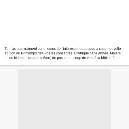
Tu n'as pas vraiment eu le temps de t'intéresser beaucoup à cette nouvelle
édition du Printemps des Poètes consacrée à l'Afrique cette année. Mais tu
as eu le temps (quand même) de passer en coup de vent à ta bibliothèque
tout à l'heure, et tu salues...