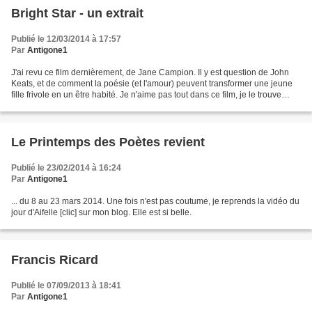
Bright Star - un extrait
Publié le 12/03/2014 à 17:57
Par
Antigone1
J'ai revu ce film dernièrement, de Jane Campion. Il y est question de John
Keats, et de comment la poésie (et l'amour) peuvent transformer une jeune
fille frivole en un être habité. Je n'aime pas tout dans ce film, je le trouve
presque trop linéaire......
Le Printemps des Poètes revient
Publié le 23/02/2014 à 16:24
Par
Antigone1
... du 8 au 23 mars 2014. Une fois n'est pas coutume, je reprends la vidéo du
jour d'Aifelle [clic] sur mon blog. Elle est si belle.
Francis Ricard
Publié le 07/09/2013 à 18:41
Par
Antigone1