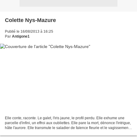
Colette Nys-Mazure
Publié le 16/08/2013 à 16:25
Par
Antigone1
Elle conte, raconte. Le galet, l'iris jaune, le profil perdu. Elle exhume une
parcelle d'infini, un effroi aux oubliettes. Elle pare la mort, dénonce l'intrigue,
hâte l'aurore. Elle transmute le saladier de faïence fleurie et le vagissement
hagard du...