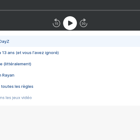
 DayZ
 a 13 ans (et vous l'avez ignoré)
e (littéralement)
im Rayan
 toutes les règles
s les jeux vidéo
us choquant de Rockstar ? - Le scandale BULLY
e plus moche de Steam
du RÊVE tourne au CAUCHEMAR