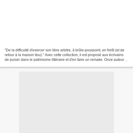
"De la difficulté d'exercer son libre arbitre, à brûle-pourpoint, en forêt (et de
retour à la maison itou)." Avec cette collection, il est proposé aux écrivains
de puiser dans le patrimoine littéraire et d'en faire un remake. Onze auteurs
se sont emparés...